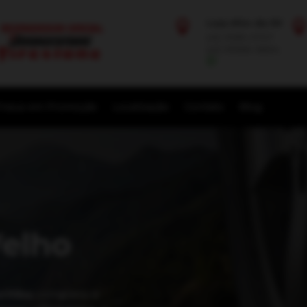
Loja Alto da XV

(41) 3085-5727
(41) 99168-9894
neus em Promoção
Localização
Contato
Blog
elho
ritiba
completa e