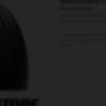
BRIDGES
Pneu Prado Velho
Os
pneus Bridgestone
of
durabilidade para o seu veí
pneu.
A
Amigão Pneus
em Curiti
a marca, portanto venha a
ofertas!