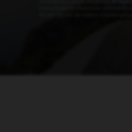
revendedora oficial
dos pneus
Bridge
formado por profissionais altamente c
do seu veículo da melhor maneira possí