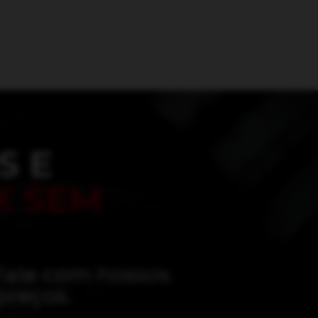
S E
X
SEM
Fale com nossos
preços.