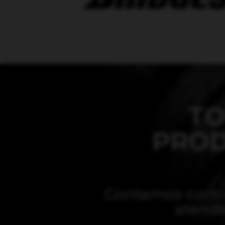
TO
PROD
Contamos com di
atende