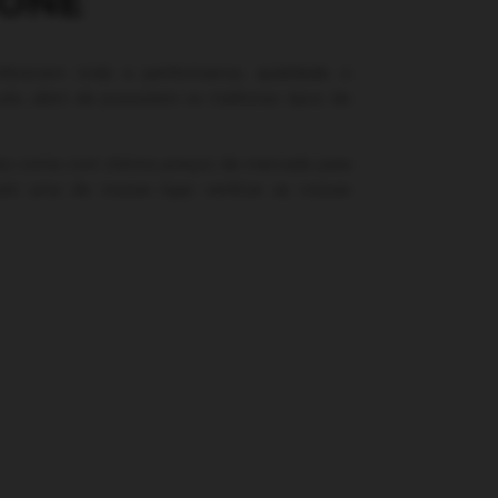
TONE
erecem toda a performance, qualidade e
culo, além de possuírem os melhores tipos de
ba conta com ótimos preços de mercado para
té uma de nossas lojas verificar as nossas