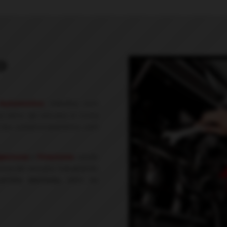
o
Automotivo
trabalha com
o ramo de veículos e conta
o seu comprometimento com
gestone
e
Firestone
, sendo
tiva de veículos, trabalhando
correia dentada,
além de