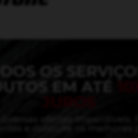
DOS OS SERVIÇO
UTOS EM ATÉ
10
JUROS
versas ofertas imperdíveis. 
ntes e consulte os melhores 