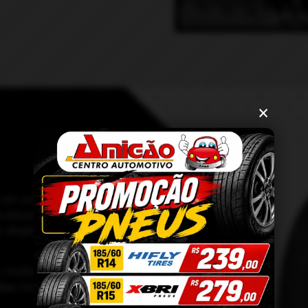
×
em automóveis e utilitários
 alta performance. Todos os
dirigibilidade, sem contar a
s modelos da
marca,
e com
lso.
Venha conferir!