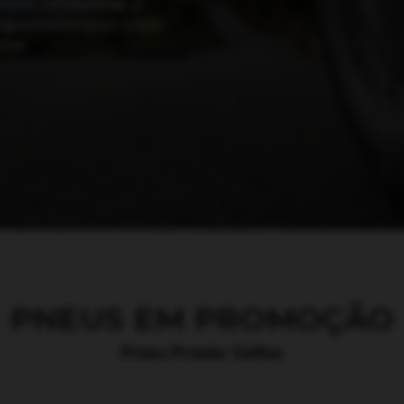
stone
e
Firestone
, é
apacitados para cuidar
vel.
PNEUS EM PROMOÇÃO
Pneu Prado Velho