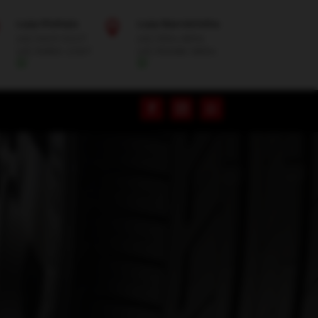
Loja Pinhais
Loja Barreirinha


(41) 3403-5227
(41) 3354-8014
(41) 99810-2067
(41) 99288-9894