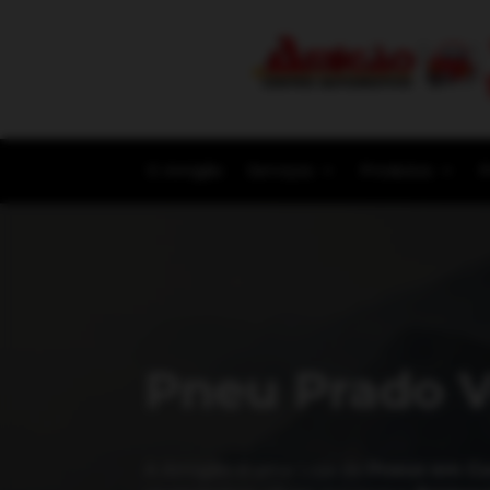
O Amigão
Serviços
Produtos
P
Pneu Prado V
A Amigão é uma Loja de
Pneus em Cu