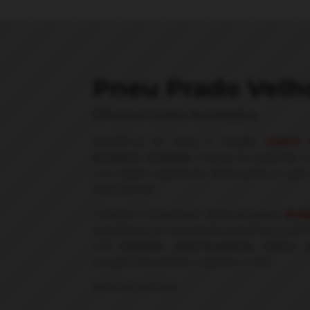
Pneu Prado Velh
Oficina e Centro Automotivo
Referência no ramo, o Amigão
Centro 
produtos originais,
marcas reconhecidas n
com equipe experiente, destacando-se pel
seus clientes.
Também é revendedor oficial dos pneus
Brid
especialista na manutenção preventiva e corre
com
baterias, amortecedores, freios, 
serviços relacionados a alarmes e som.
Entre em contato!