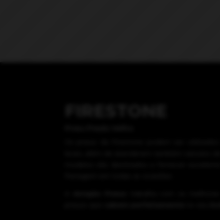
FIRESTONE
Pneu Prado Velho
Os pneus da Firestone podem ser utilizados 
leves, além de atenderem também veículos de
modelos são destinados a fornecer excelente 
frenagem em todas as ocasiões.
A
Amigão Pneus
trabalha com os melhore
preços
que
cabem perfeitamente
no seu
bo