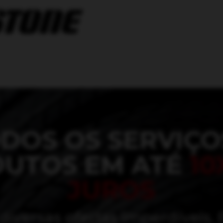
DOS OS SERVIÇO
UTOS EM ATÉ
10
JUROS
versas ofertas imperdíveis. 